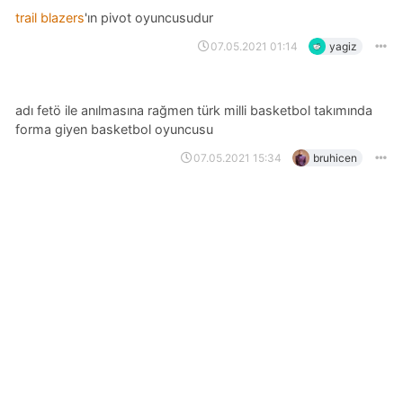
trail blazers
'ın pivot oyuncusudur
07.05.2021 01:14
yagiz
adı fetö ile anılmasına rağmen türk milli basketbol takımında
forma giyen basketbol oyuncusu
07.05.2021 15:34
bruhicen