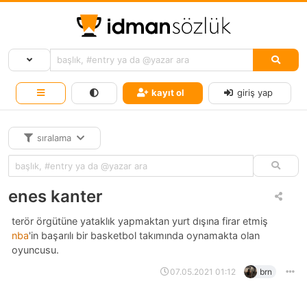
kayıt ol
giriş yap
sıralama
enes kanter
terör örgütüne yataklık yapmaktan yurt dışına firar etmiş
nba
'in başarılı bir basketbol takımında oynamakta olan
oyuncusu.
07.05.2021 01:12
brn