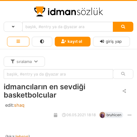
kayıt ol
giriş yap
sıralama
idmancıların en sevdiği
basketbolcular
edit:
shaq
06.05.2021 18:18
bruhicen
(bkz:
lebron
)