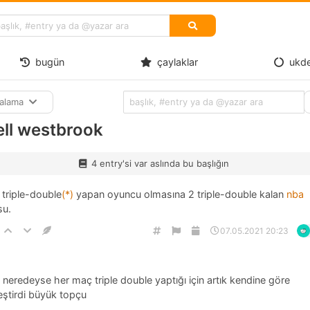
bugün
çaylaklar
ukd
ralama
ell westbrook
4 entry'si var aslında bu başlığın
 triple-double
(*)
yapan oyuncu olmasına 2 triple-double kalan
nba
su.
07.05.2021 20:23
 neredeyse her maç triple double yaptığı için artık kendine göre
eştirdi büyük topçu