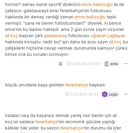
hizmet? dahası kendi sportif direktörü
emre belözoğlu
ile de
çelişiyor. galatasaraylı birisi fenerbahçe'nin futbolcusu
hakkında bir demeç verdiği zaman
emre belözoğlu
tepki
vermişti. "sana ne benim futbolcumdan?" diyerek. ki bence
emre'nin bu tepkisi haklıydı. ama 2 gün sonra sayın vizyoner
ali koç
başkan çıktı
galatasaray
futbolcusu
oğulcan çağlayan
hakkında konuştu. nedir bu? işin daha da acısı sayın
ali koç
bu
çelişkilerin hiçbirine cevap vermek durumunda kalmıyor çünkü
kimse ona bu soruları sormuyor.
12.05.2021 00:41
arda
büyük umutlarla başa getirilen
fenerbahçe
başkanı.
12.05.2021 00:57
yagiz
hataları olsa da başarısız demek yanlış olur benim için ali
koç'un sadece
fenerbahçe
'nin ekonomik gücüne yaptığı
katkılar bile yeter. bu sezon
fenerbahçe
'nin durumu da içler