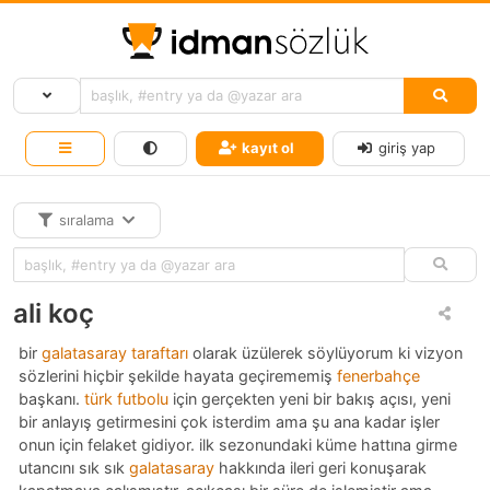
kayıt ol
giriş yap
sıralama
ali koç
bir
galatasaray taraftarı
olarak üzülerek söylüyorum ki vizyon
sözlerini hiçbir şekilde hayata geçirememiş
fenerbahçe
başkanı.
türk futbolu
için gerçekten yeni bir bakış açısı, yeni
bir anlayış getirmesini çok isterdim ama şu ana kadar işler
onun için felaket gidiyor. ilk sezonundaki küme hattına girme
utancını sık sık
galatasaray
hakkında ileri geri konuşarak