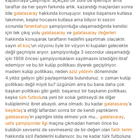
kapatmaya çalışmıştır. açıkçası bir süre de işlemiştir ama
taraftar da her şeyin farkında artık. kazandığı maçlardan sonra
bile
galatasaray
hakkında konuşuyor. keşke başarısını kutlasa
takımının, keşke hocasını kutlasa ama biliyor ki sezon
sonunda
fenerbahçe
şampiyonluğa ulaşamadığında kendisi
için tek çıkış yolu
galatasaray
ve
galatasaray değerleri
hakkında konuşarak taraftarın hedefini şaşırtmak olacaktır.
sayın
ali koç
'un vizyonu öyle bir vizyon ki kupaları gelecekte
değil geçmişte arıyor. şampiyonluğa 3 sezondur ulaşamadığı
için 1959 öncesi şampiyonlukların sayılmasını istediğini itiraf
edemiyor ve bu bir kulüp politikası diyerek geçiştiriyor.
madem kulüp politikası, neden
aziz yıldırım
döneminde
4.yıldız geliyor gibi paylaşımlarda bulundunuz. o zaman kulüp
politikası değil miydi bu? üzgünüm ama bu bana daha çok
başkan politikası gibi geldi. başarısız bir başkanın politikası.
keşke
türk futbolu
na yeni bir soluk getirseydi de diğer
kulüplerimiz ibret alsaydı. ama olmadı. bu kadar
galatasaray
'a
beşiktaş
'a ettiği laflardan sonra bir de kendi yaptıklarını
galatasaray
'ın yaptığını iddia etmesi yok mu...
galatasaray
,
uefa şampiyonlar ligi
maçına çıkmadan hemen önce bu
kulübün sevseniz de sevmeseniz de bir değeri olan
fatih terim
hakkında sicil ifadelerini kullanıyor. bu ne kadar türk futboluna