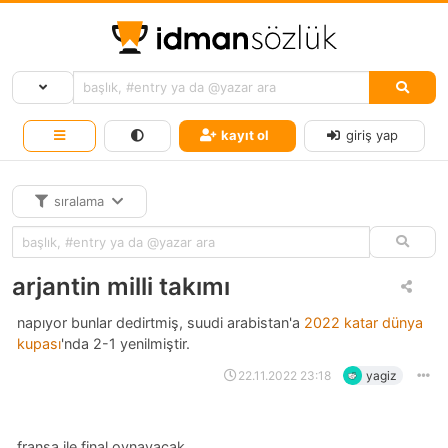
kayıt ol
giriş yap
sıralama
arjantin milli takımı
napıyor bunlar dedirtmiş, suudi arabistan'a
2022 katar dünya
kupası
'nda 2-1 yenilmiştir.
22.11.2022 23:18
yagiz
fransa ile final oynayacak