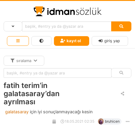
kayıt ol
giriş yap
sıralama
fatih terim’in
galatasaray’dan
ayrılması
galatasaray
için iyi sonuçlanmayacağı kesin
18.05.2021 02:35
bruhicen