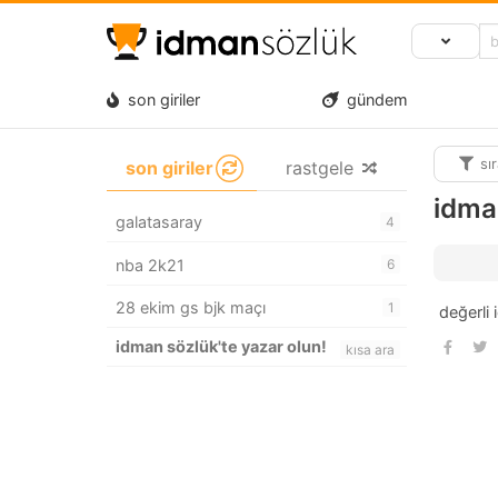
son giriler
gündem
sı
son giriler
rastgele
idma
galatasaray
4
nba 2k21
6
28 ekim gs bjk maçı
1
değerli 
idman sözlük'te yazar olun!
kısa ara