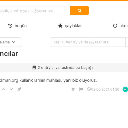
bugün
çaylaklar
ukd
ralama
ncılar
2 entry'si var aslında bu başlığın
idman.org kullanıcılarının mahlası. yani biz oluyoruz.
09.05.2021 01:26