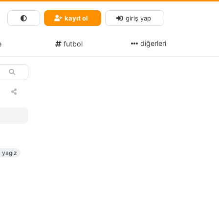
kayıt ol
giriş yap
diğerleri
e
futbol
yagiz