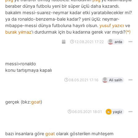
beraber dünya futbolu yeni bir süper üçlü daha kazandı.
bakalım messi-suarez-neymar kadar etki yaratabilecekler mi?
ya da ronaldo-benzema-bale kadar? yeni üçlü: neymar-
mbappe-messi dünya futboluna hayırlı olsun.
yusuf yazıcı
ve
burak yılmaz
'ı durdurmak için bu kadarına gerek var mıydı?
(*)
12.08.2021 17:22
arda
messi>ronaldo
konu tartışmaya kapalı
08.05.2021 17:16
Ali salih
gerçek (bkz:
goat
)
06.05.2021 18:01
yagiz
bazı insanlara göre
goat
olarak gösterilen muhteşem