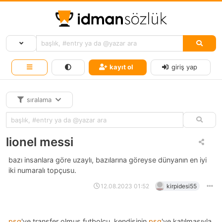
kayıt ol
giriş yap
sıralama
lionel messi
bazı insanlara göre uzaylı, bazılarına göreyse dünyanın en iyi
iki numaralı topçusu.
12.08.2023 01:52
kirpidesi55
psg
'ye transfer olmuş futbolcu. kendisinin
psg
'ye katılmasıyla