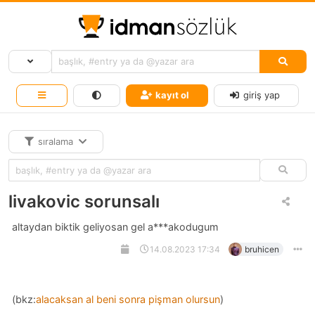
kayıt ol
giriş yap
sıralama
livakovic sorunsalı
altaydan biktik geliyosan gel a***akodugum
14.08.2023 17:34
bruhicen
(bkz:
alacaksan al beni sonra pişman olursun
)