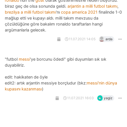
ronaldo
'nun the
goat
olarak gösterilmesine neden oluyordu.
biraz geç de olsa sonunda geldi.
arjantin a milli futbol takımı
,
brezilya a milli futbol takımı
'nı
copa america 2021
finalinde 1-0
mağlup etti ve kupayı aldı. milli takım mevzusu da
çözüldüğüne göre bakalım ronaldo taraftarları hangi
argümanlarla gelecek.
11.07.2021 14:05
arda
"futbol
messi
'ye borcunu ödedi" gibi duyumları sık sık
duyabiliriz.
edit: hakikaten de öyle
edit2: artık arjantin messiye borçludur (bkz:
messi'nin dünya
kupasını kazanması
)
11.07.2021 16:03
yagiz