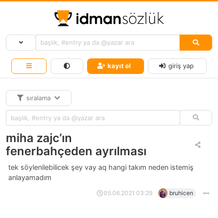
kayıt ol
giriş yap
sıralama
miha zajc’ın
fenerbahçeden ayrılması
tek söylenilebilicek şey vay aq hangi takım neden istemiş
anlayamadım
05.06.2021 03:29
bruhicen