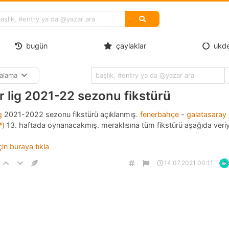
bugün
çaylaklar
ukd
ralama
r lig 2021-22 sezonu fikstürü
g
2021-2022 sezonu fikstürü açıklanmış.
fenerbahçe
-
galatasaray
*)
13. haftada oynanacakmış. meraklısına tüm fikstürü aşağıda veri
için buraya tıkla
14.07.2021 00:11