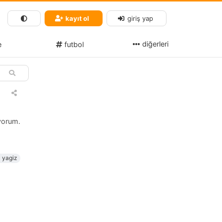
kayıt ol
giriş yap
diğerleri
e
futbol
yorum.
yagiz