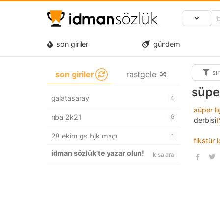
son giriler
gündem
sı
son giriler
rastgele
süpe
galatasaray
4
süper li
nba 2k21
6
derbisi
(
28 ekim gs bjk maçı
1
fikstür 
idman sözlük'te yazar olun!
kısa ara