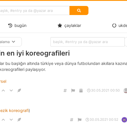
bugün
çaylaklar
ukd
ralama
in en iyi koreografileri
ar bu başlığın altında türkiye veya dünya futbolundan akıllara kazın
 koreografileri paylaşıyor.
rsel
30.05.2021 00:50
 ezik koreografi
)
30.05.2021 00:52