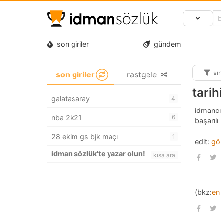
son giriler
gündem
sı
son giriler
rastgele
tarih
galatasaray
4
idmancıl
nba 2k21
6
başarılı
28 ekim gs bjk maçı
1
edit:
gö
idman sözlük'te yazar olun!
kısa ara
(bkz:
en