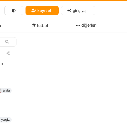
kayıt ol
giriş yap
diğerleri
e
futbol
an
arda
yagiz