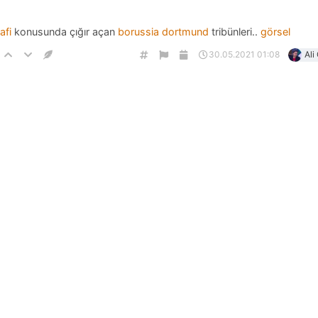
afi
konusunda çığır açan
borussia dortmund
tribünleri..
görsel
30.05.2021 01:08
Ali