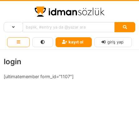
kayıt ol
giriş yap
login
[ultimatemember form_id=”1107″]