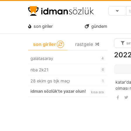
son giriler
gündem
sı
son giriler
rastgele
2022
galatasaray
4
nba 2k21
6
28 ekim gs bjk maçı
1
katar'd
olması 
idman sözlük'te yazar olun!
kısa ara