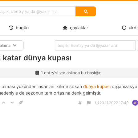
bugün
çaylaklar
ukd
ralama
 katar dünya kupası
1 entry'si var aslında bu başlığın
a olması yüzünden insanları ikilime sokan
dünya kupası
organizasyon
nedeniyle de sezonun tam ortasına denk gelmiştir.
20.11.2022 17:49