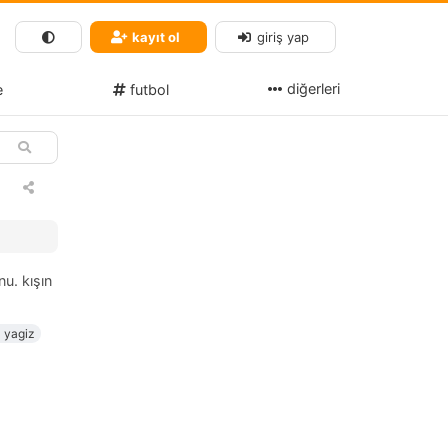
kayıt ol
giriş yap
diğerleri
e
futbol
u. kışın
yagiz